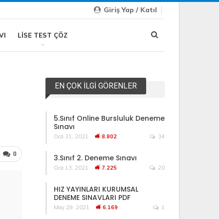
Giriş Yap / Katıl
VI
LISE TEST ÇÖZ
EN ÇOK İLGI GÖRENLER
5.Sınıf Online Bursluluk Deneme
Sınavı
Oca 31, 2021
8.802
34
0
3.Sınıf 2. Deneme Sınavı
Oca 13, 2021
7.225
20
HIZ YAYINLARI KURUMSAL
DENEME SINAVLARI PDF
May 29, 2021
6.169
1