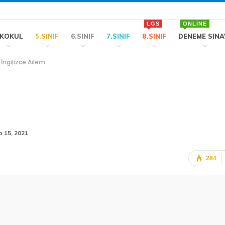
LGS
ONLINE
LKOKUL
5.SINIF
6.SINIF
7.SINIF
8.SINIF
DENEME SINA
f İngilizce Ailem
b 15, 2021
284