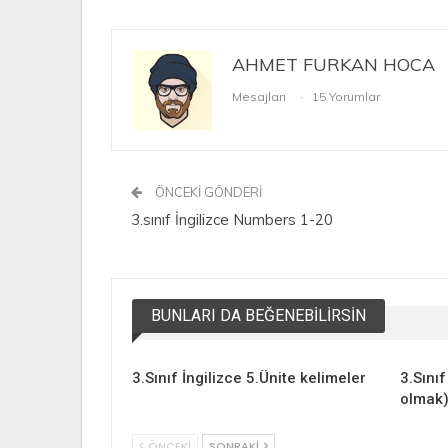
AHMET FURKAN HOCA
Mesajları
15 Yorumlar
ÖNCEKI GÖNDERI
3.sınıf İngilizce Numbers 1-20
BUNLARI DA BEĞENEBILIRSIN
3.Sınıf İngilizce 5.Ünite kelimeler
3.Sını
olmak
ÖNCEKI
SONRAKI