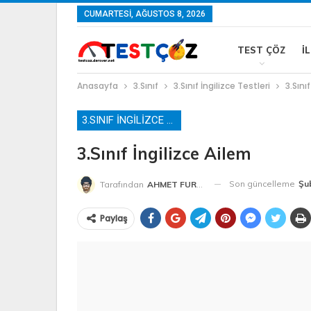
CUMARTESI, AĞUSTOS 8, 2026
TEST ÇÖZ
İ
Anasayfa
3.Sınıf
3.Sınıf İngilizce Testleri
3.Sını
3.SINIF İNGILIZCE TESTLERI
3.Sınıf İngilizce Ailem
Son güncelleme
Şu
Tarafından
AHMET FURKAN HOCA
Paylaş