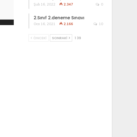
Şub 16, 2022
2.347
0
2.Sınıf 2.deneme Sınavı
Oca 16, 2021
2.166
10
ÖNCEKI
SONRAKI
1 39