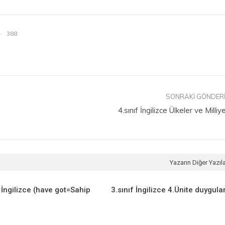
388
SONRAKI GÖNDER
4.sınıf İngilizce Ülkeler ve Milliy
Yazarın Diğer Yazıla
f İngilizce (have got=Sahip
3.sınıf İngilizce 4.Ünite duygula
)