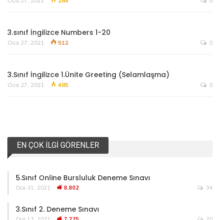
Oca 27, 2021
284
0
3.sınıf İngilizce Numbers 1-20
Oca 27, 2021
512
0
3.Sınıf İngilizce 1.Ünite Greeting (Selamlaşma)
Oca 27, 2021
485
0
EN ÇOK İLGI GÖRENLER
5.Sınıf Online Bursluluk Deneme Sınavı
Oca 31, 2021
8.802
34
3.Sınıf 2. Deneme Sınavı
Oca 13, 2021
7.225
20