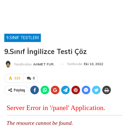
9.SINIF TESTLERI
9.Sınıf İngilizce Testi Çöz
Tarihinde
Eki 10, 2022
Tarafından
AHMET FURKAN HOCA
315
0
Paylaş