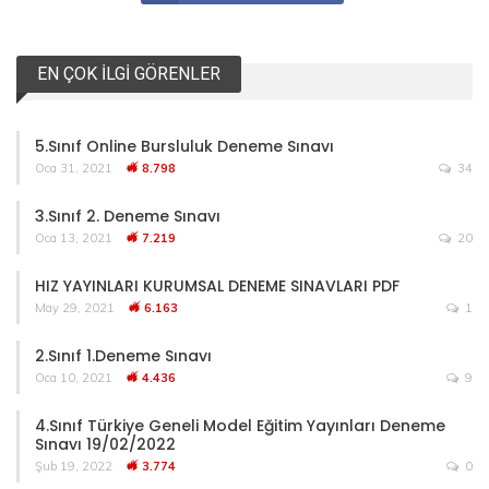
EN ÇOK İLGI GÖRENLER
5.Sınıf Online Bursluluk Deneme Sınavı
Oca 31, 2021
8.798
34
3.Sınıf 2. Deneme Sınavı
Oca 13, 2021
7.219
20
HIZ YAYINLARI KURUMSAL DENEME SINAVLARI PDF
May 29, 2021
6.163
1
2.Sınıf 1.Deneme Sınavı
Oca 10, 2021
4.436
9
4.Sınıf Türkiye Geneli Model Eğitim Yayınları Deneme
Sınavı 19/02/2022
Şub 19, 2022
3.774
0