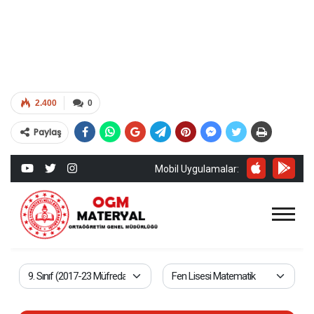
2.400
0
Paylaş