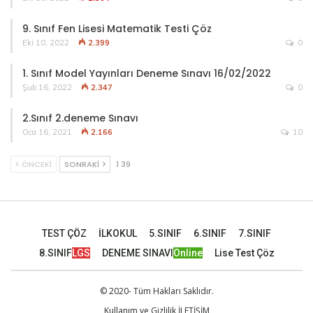
9. Sınıf Fen Lisesi Matematik Testi Çöz
Eki 10, 2022
2.399
0
1. Sınıf Model Yayınları Deneme Sınavı 16/02/2022
Şub 16, 2022
2.347
0
2.Sınıf 2.deneme Sınavı
Oca 16, 2021
2.166
10
ÖNCEKI
SONRAKI
1 39
TEST ÇÖZ
İLKOKUL
5.SINIF
6.SINIF
7.SINIF
8.SINIF
LGS
DENEME SINAVI
Online
Lise Test Çöz
© 2020- Tüm Hakları Saklıdır.
Kullanım ve Gizlilik
İLETİŞİM