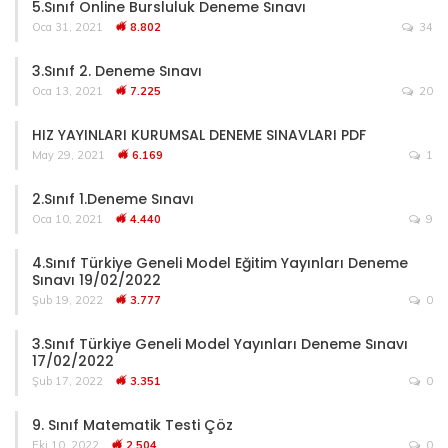
5.Sınıf Online Bursluluk Deneme Sınavı
Oca 31, 2021
8.802
34
3.Sınıf 2. Deneme Sınavı
Oca 13, 2021
7.225
20
HIZ YAYINLARI KURUMSAL DENEME SINAVLARI PDF
May 29, 2021
6.169
1
2.Sınıf 1.Deneme Sınavı
Oca 10, 2021
4.440
9
4.Sınıf Türkiye Geneli Model Eğitim Yayınları Deneme
Sınavı 19/02/2022
Şub 19, 2022
3.777
0
3.Sınıf Türkiye Geneli Model Yayınları Deneme Sınavı
17/02/2022
Şub 17, 2022
3.351
0
9. Sınıf Matematik Testi Çöz
Eki 10, 2022
2.504
0