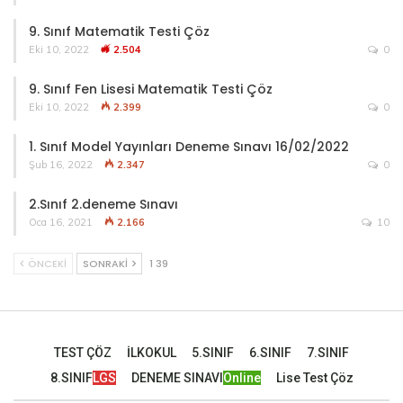
9. Sınıf Matematik Testi Çöz
Eki 10, 2022
2.504
0
9. Sınıf Fen Lisesi Matematik Testi Çöz
Eki 10, 2022
2.399
0
1. Sınıf Model Yayınları Deneme Sınavı 16/02/2022
Şub 16, 2022
2.347
0
2.Sınıf 2.deneme Sınavı
Oca 16, 2021
2.166
10
ÖNCEKI
SONRAKI
1 39
TEST ÇÖZ
İLKOKUL
5.SINIF
6.SINIF
7.SINIF
8.SINIF
LGS
DENEME SINAVI
Online
Lise Test Çöz