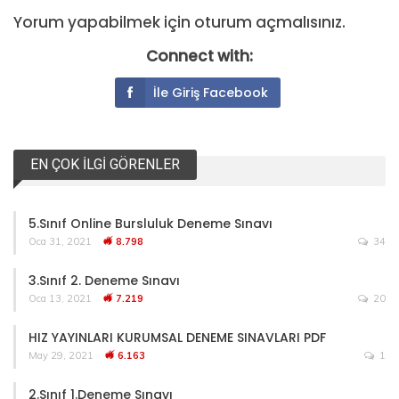
Yorum yapabilmek için
oturum açmalısınız
.
Connect with:
İle Giriş Facebook
EN ÇOK İLGI GÖRENLER
5.Sınıf Online Bursluluk Deneme Sınavı
Oca 31, 2021
8.798
34
3.Sınıf 2. Deneme Sınavı
Oca 13, 2021
7.219
20
HIZ YAYINLARI KURUMSAL DENEME SINAVLARI PDF
May 29, 2021
6.163
1
2.Sınıf 1.Deneme Sınavı