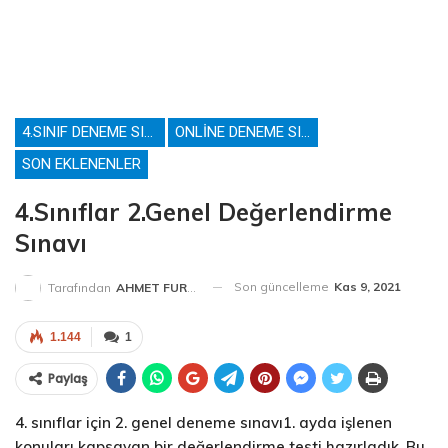
4.SINIF DENEME SINAVLARI
ONLINE DENEME SINAVLARI
SON EKLENENLER
4.Sınıflar 2.Genel Değerlendirme
Sınavı
Son güncelleme
Kas 9, 2021
Tarafından
AHMET FURKAN HOCA
1.144
1
Paylaş
4. sınıflar için 2. genel deneme sınavı1. ayda işlenen
konuları kapsayan bir değerlendirme testi hazırladık. Bu