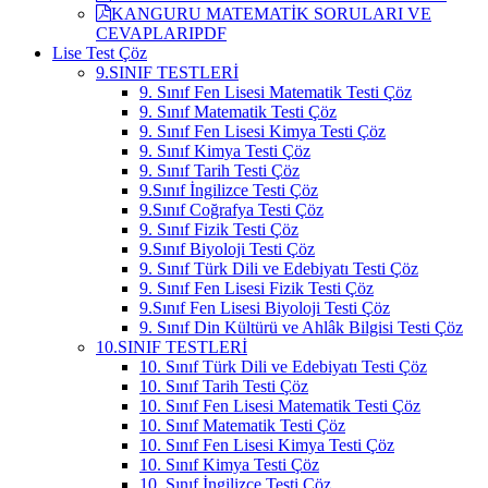
KANGURU MATEMATİK SORULARI VE
CEVAPLARI
PDF
Lise Test Çöz
9.SINIF TESTLERİ
9. Sınıf Fen Lisesi Matematik Testi Çöz
9. Sınıf Matematik Testi Çöz
9. Sınıf Fen Lisesi Kimya Testi Çöz
9. Sınıf Kimya Testi Çöz
9. Sınıf Tarih Testi Çöz
9.Sınıf İngilizce Testi Çöz
9.Sınıf Coğrafya Testi Çöz
9. Sınıf Fizik Testi Çöz
9.Sınıf Biyoloji Testi Çöz
9. Sınıf Türk Dili ve Edebiyatı Testi Çöz
9. Sınıf Fen Lisesi Fizik Testi Çöz
9.Sınıf Fen Lisesi Biyoloji Testi Çöz
9. Sınıf Din Kültürü ve Ahlâk Bilgisi Testi Çöz
10.SINIF TESTLERİ
10. Sınıf Türk Dili ve Edebiyatı Testi Çöz
10. Sınıf Tarih Testi Çöz
10. Sınıf Fen Lisesi Matematik Testi Çöz
10. Sınıf Matematik Testi Çöz
10. Sınıf Fen Lisesi Kimya Testi Çöz
10. Sınıf Kimya Testi Çöz
10. Sınıf İngilizce Testi Çöz