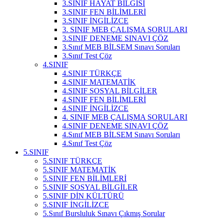
3.SINIF HAYAT BİLGİSİ
3.SINIF FEN BİLİMLERİ
3.SINIF İNGİLİZCE
3. SINIF MEB ÇALIŞMA SORULARI
3.SINIF DENEME SINAVI ÇÖZ
3.Sınıf MEB BİLSEM Sınavı Soruları
3.Sınıf Test Çöz
4.SINIF
4.SINIF TÜRKÇE
4.SINIF MATEMATİK
4.SINIF SOSYAL BİLGİLER
4.SINIF FEN BİLİMLERİ
4.SINIF İNGİLİZCE
4. SINIF MEB ÇALIŞMA SORULARI
4.SINIF DENEME SINAVI ÇÖZ
4.Sınıf MEB BİLSEM Sınavı Soruları
4.Sınıf Test Çöz
5.SINIF
5.SINIF TÜRKÇE
5.SINIF MATEMATİK
5.SINIF FEN BİLİMLERİ
5.SINIF SOSYAL BİLGİLER
5.SINIF DİN KÜLTÜRÜ
5.SINIF İNGİLİZCE
5.Sınıf Bursluluk Sınavı Çıkmış Sorular