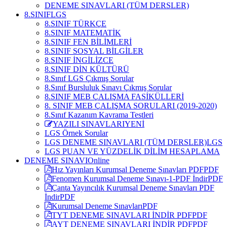
DENEME SINAVLARI (TÜM DERSLER)
8.SINIF
LGS
8.SINIF TÜRKÇE
8.SINIF MATEMATİK
8.SINIF FEN BİLİMLERİ
8.SINIF SOSYAL BİLGİLER
8.SINIF İNGİLİZCE
8.SINIF DİN KÜLTÜRÜ
8.Sınıf LGS Çıkmış Sorular
8.Sınıf Bursluluk Sınavı Çıkmış Sorular
8.SINIF MEB ÇALIŞMA FASİKÜLLERİ
8. SINIF MEB ÇALIŞMA SORULARI (2019-2020)
8.Sınıf Kazanım Kavrama Testleri
YAZILI SINAVLARI
YENİ
LGS Örnek Sorular
LGS DENEME SINAVLARI (TÜM DERSLER)
LGS
LGS PUAN VE YÜZDELİK DİLİM HESAPLAMA
DENEME SINAVI
Online
Hız Yayınları Kurumsal Deneme Sınavları PDF
PDF
Fenomen Kurumsal Deneme Sınavı-1-PDF İndir
PDF
Çanta Yayıncılık Kurumsal Deneme Sınavları PDF
İndir
PDF
Kurumsal Deneme Sınavları
PDF
TYT DENEME SINAVLARI İNDİR PDF
PDF
AYT DENEME SINAVLARI İNDİR PDF
PDF