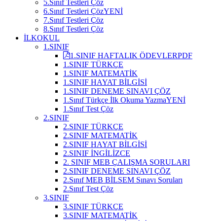
5.Sınıf Testleri Çöz
6.Sınıf Testleri Çöz
YENİ
7.Sınıf Testleri Çöz
8.Sınıf Testleri Çöz
İLKOKUL
1.SINIF
1.SINIF HAFTALIK ÖDEVLER
PDF
1.SINIF TÜRKÇE
1.SINIF MATEMATİK
1.SINIF HAYAT BİLGİSİ
1.SINIF DENEME SINAVI ÇÖZ
1.Sınıf Türkçe İlk Okuma Yazma
YENİ
1.Sınıf Test Çöz
2.SINIF
2.SINIF TÜRKÇE
2.SINIF MATEMATİK
2.SINIF HAYAT BİLGİSİ
2.SINIF İNGİLİZCE
2. SINIF MEB ÇALIŞMA SORULARI
2.SINIF DENEME SINAVI ÇÖZ
2.Sınıf MEB BİLSEM Sınavı Soruları
2.Sınıf Test Çöz
3.SINIF
3.SINIF TÜRKÇE
3.SINIF MATEMATİK