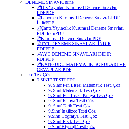
DENEME SINAVI
Online
Hız Yayınları Kurumsal Deneme Sınavları
PDF
PDF
Fenomen Kurumsal Deneme Sınavı-1-PDF
İndir
PDF
Çanta Yayıncılık Kurumsal Deneme Sınavları
PDF İndir
PDF
Kurumsal Deneme Sınavları
PDF
TYT DENEME SINAVLARI İNDİR
PDF
PDF
AYT DENEME SINAVLARI İNDİR
PDF
PDF
KANGURU MATEMATİK SORULARI VE
CEVAPLARI
PDF
Lise Test Çöz
9.SINIF TESTLERİ
9. Sınıf Fen Lisesi Matematik Testi Çöz
9. Sınıf Matematik Testi Çöz
9. Sınıf Fen Lisesi Kimya Testi Çöz
9. Sınıf Kimya Testi Çöz
9. Sınıf Tarih Testi Çöz
9.Sınıf İngilizce Testi Çöz
9.Sınıf Coğrafya Testi Çöz
9. Sınıf Fizik Testi Çöz
9.Sınıf Biyoloji Testi Çöz