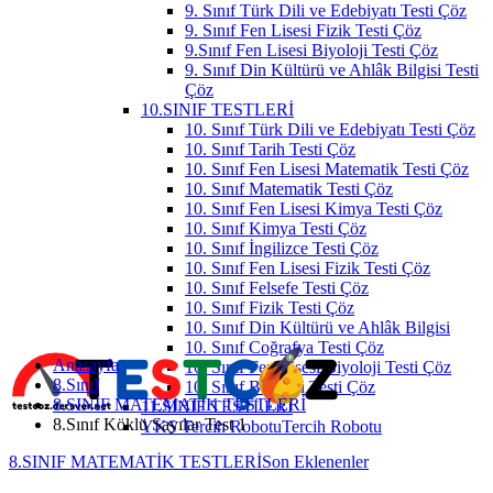
9. Sınıf Türk Dili ve Edebiyatı Testi Çöz
9. Sınıf Fen Lisesi Fizik Testi Çöz
9.Sınıf Fen Lisesi Biyoloji Testi Çöz
9. Sınıf Din Kültürü ve Ahlâk Bilgisi Testi
Çöz
10.SINIF TESTLERİ
10. Sınıf Türk Dili ve Edebiyatı Testi Çöz
10. Sınıf Tarih Testi Çöz
10. Sınıf Fen Lisesi Matematik Testi Çöz
10. Sınıf Matematik Testi Çöz
10. Sınıf Fen Lisesi Kimya Testi Çöz
10. Sınıf Kimya Testi Çöz
10. Sınıf İngilizce Testi Çöz
10. Sınıf Fen Lisesi Fizik Testi Çöz
10. Sınıf Felsefe Testi Çöz
10. Sınıf Fizik Testi Çöz
10. Sınıf Din Kültürü ve Ahlâk Bilgisi
10. Sınıf Coğrafya Testi Çöz
Anasayfa
10. Sınıf Fen Lisesi Biyoloji Testi Çöz
8.Sınıf
10. Sınıf Biyoloji Testi Çöz
8.SINIF MATEMATİK TESTLERİ
11.SINIF TESTLERİ
8.Sınıf Köklü Sayılar Test 1
YKS Tercih Robotu
Tercih Robotu
8.SINIF MATEMATİK TESTLERİ
Son Eklenenler