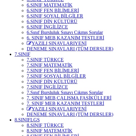
6.SINIF MATEMATİK
6.SINIF FEN BİLİMLERİ
6.SINIF SOYAL BİLGİLER
6.SINIF DİN KÜLTÜRÜ
6.SINIF İNGİLİZCE
6.Sınıf Bursluluk Sınavı Çıkmış Sorular
6. SINIF MEB KAZANIM TESTLERİ
YAZILI SINAVLARI
YENİ
DENEME SINAVLARI (TÜM DERSLER)
7.SINIF
7.SINIF TÜRKÇE
7.SINIF MATEMATİK
7.SINIF FEN BİLİMLERİ
7.SINIF SOSYAL BİLGİLER
7.SINIF DİN KÜLTÜRÜ
7.SINIF İNGİLİZCE
7.Sınıf Bursluluk Sınavı Çıkmış Sorular
7. SINIF MEB ÇALIŞMA FASİKÜLLERİ
7. SINIF MEB KAZANIM TESTLERİ
YAZILI SINAVLARI
YENİ
DENEME SINAVLARI (TÜM DERSLER)
8.SINIF
LGS
8.SINIF TÜRKÇE
8.SINIF MATEMATİK