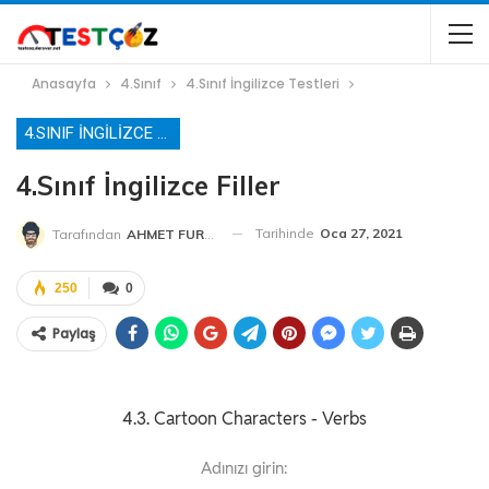
Anasayfa
4.Sınıf
4.Sınıf İngilizce Testleri
4.SINIF İNGILIZCE TESTLERI
4.Sınıf İngilizce Filler
Tarihinde
Oca 27, 2021
Tarafından
AHMET FURKAN HOCA
250
0
Paylaş