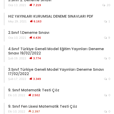
Oca 13, 2021
7.219
20
HIZ YAYINLARI KURUMSAL DENEME SINAVLARI PDF
May 29, 2021
6.163
1
2.Sınıf 1.Deneme Sınavı
Oca 10, 2021
4.436
9
4.Sınıf Türkiye Geneli Model Eğitim Yayınları Deneme
Sınavı 19/02/2022
Şub 19, 2022
3.774
0
3.Sınıf Türkiye Geneli Model Yayınları Deneme Sınavı
17/02/2022
Şub 17, 2022
3.349
0
9. Sınıf Matematik Testi Çöz
Eki 10, 2022
2.502
0
9. Sınıf Fen Lisesi Matematik Testi Çöz
Eki 10, 2022
2.397
0