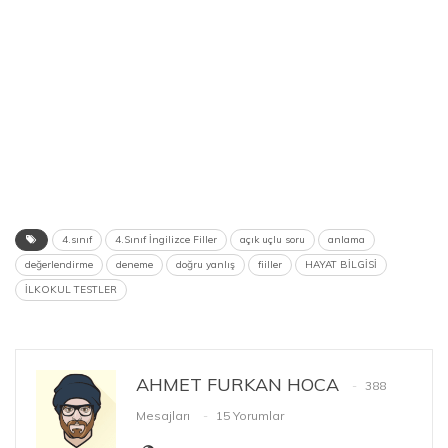
4.sınıf
4.Sınıf İngilizce Filler
açık uçlu soru
anlama
değerlendirme
deneme
doğru yanlış
fiiller
HAYAT BİLGİSİ
İLKOKUL TESTLER
AHMET FURKAN HOCA
388
Mesajları
15 Yorumlar