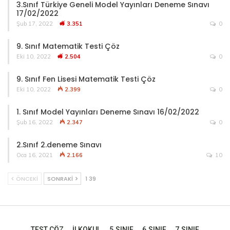
3.Sınıf Türkiye Geneli Model Yayınları Deneme Sınavı
17/02/2022
Şub 17, 2022
3.351
0
9. Sınıf Matematik Testi Çöz
Eki 10, 2022
2.504
0
9. Sınıf Fen Lisesi Matematik Testi Çöz
Eki 10, 2022
2.399
0
1. Sınıf Model Yayınları Deneme Sınavı 16/02/2022
Şub 16, 2022
2.347
0
2.Sınıf 2.deneme Sınavı
Oca 16, 2021
2.166
10
ÖNCEKI
SONRAKI
1 39
TEST ÇÖZ
İLKOKUL
5.SINIF
6.SINIF
7.SINIF