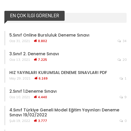
EN ÇOK İLGI GÖRENLER
5.Sınıf Online Bursluluk Deneme Sınavı
Oca 31, 2021
8.802
34
3.Sınıf 2. Deneme Sınavı
Oca 13, 2021
7.225
20
HIZ YAYINLARI KURUMSAL DENEME SINAVLARI PDF
May 29, 2021
6.169
1
2.Sınıf 1.Deneme Sınavı
Oca 10, 2021
4.440
9
4.Sınıf Türkiye Geneli Model Eğitim Yayınları Deneme
Sınavı 19/02/2022
Şub 19, 2022
3.777
0