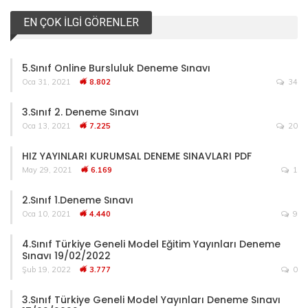
EN ÇOK İLGI GÖRENLER
5.Sınıf Online Bursluluk Deneme Sınavı
Oca 31, 2021
8.802
34
3.Sınıf 2. Deneme Sınavı
Oca 13, 2021
7.225
20
HIZ YAYINLARI KURUMSAL DENEME SINAVLARI PDF
May 29, 2021
6.169
1
2.Sınıf 1.Deneme Sınavı
Oca 10, 2021
4.440
9
4.Sınıf Türkiye Geneli Model Eğitim Yayınları Deneme
Sınavı 19/02/2022
Şub 19, 2022
3.777
0
3.Sınıf Türkiye Geneli Model Yayınları Deneme Sınavı