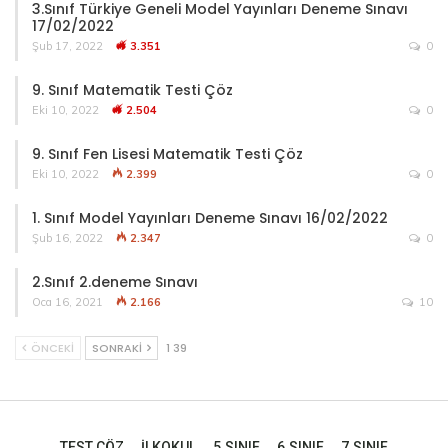
3.Sınıf Türkiye Geneli Model Yayınları Deneme Sınavı
17/02/2022
Şub 17, 2022
3.351
0
9. Sınıf Matematik Testi Çöz
Eki 10, 2022
2.504
0
9. Sınıf Fen Lisesi Matematik Testi Çöz
Eki 10, 2022
2.399
0
1. Sınıf Model Yayınları Deneme Sınavı 16/02/2022
Şub 16, 2022
2.347
0
2.Sınıf 2.deneme Sınavı
Oca 16, 2021
2.166
10
ÖNCEKI
SONRAKI
1 39
TEST ÇÖZ
İLKOKUL
5.SINIF
6.SINIF
7.SINIF