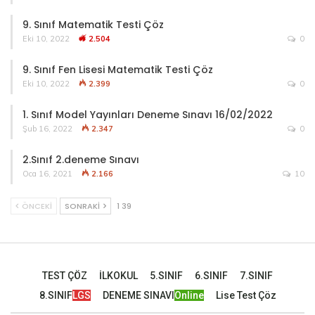
9. Sınıf Matematik Testi Çöz
Eki 10, 2022
2.504
0
9. Sınıf Fen Lisesi Matematik Testi Çöz
Eki 10, 2022
2.399
0
1. Sınıf Model Yayınları Deneme Sınavı 16/02/2022
Şub 16, 2022
2.347
0
2.Sınıf 2.deneme Sınavı
Oca 16, 2021
2.166
10
ÖNCEKI
SONRAKI
1 39
TEST ÇÖZ
İLKOKUL
5.SINIF
6.SINIF
7.SINIF
8.SINIF
LGS
DENEME SINAVI
Online
Lise Test Çöz