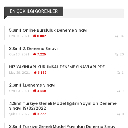
EN ÇOK İLGI GÖRENLER
5.Sınıf Online Bursluluk Deneme Sınavı
Oca 31, 2021
8.802
34
3.Sınıf 2. Deneme Sınavı
Oca 13, 2021
7.225
20
HIZ YAYINLARI KURUMSAL DENEME SINAVLARI PDF
May 29, 2021
6.169
1
2.Sınıf 1.Deneme Sınavı
Oca 10, 2021
4.440
9
4.Sınıf Türkiye Geneli Model Eğitim Yayınları Deneme
Sınavı 19/02/2022
Şub 19, 2022
3.777
0
3.Sınıf Türkiye Geneli Model Yayınları Deneme Sınavı