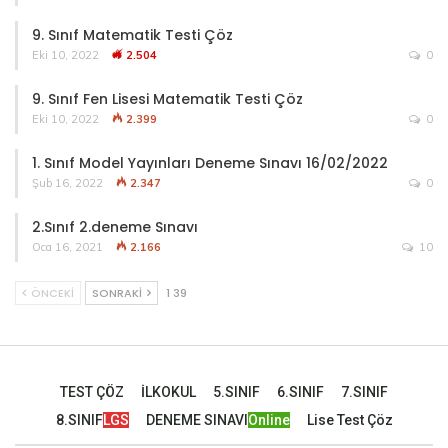
9. Sınıf Matematik Testi Çöz
Eki 10, 2022
2.504
0
9. Sınıf Fen Lisesi Matematik Testi Çöz
Eki 10, 2022
2.399
0
1. Sınıf Model Yayınları Deneme Sınavı 16/02/2022
Şub 16, 2022
2.347
0
2.Sınıf 2.deneme Sınavı
Oca 16, 2021
2.166
10
ÖNCEKI
SONRAKI
1 39
TEST ÇÖZ
İLKOKUL
5.SINIF
6.SINIF
7.SINIF
8.SINIF
LGS
DENEME SINAVI
Online
Lise Test Çöz