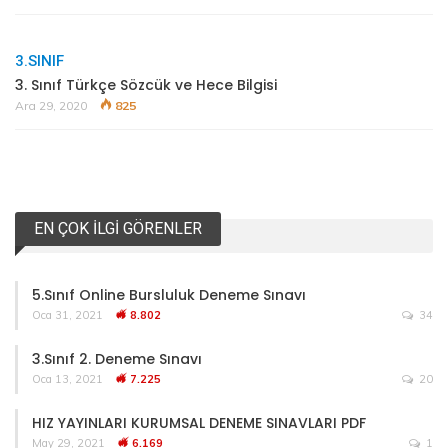
3.SINIF
3. Sınıf Türkçe Sözcük ve Hece Bilgisi
Ara 29, 2020
825
EN ÇOK İLGI GÖRENLER
5.Sınıf Online Bursluluk Deneme Sınavı
Oca 31, 2021
8.802
34
3.Sınıf 2. Deneme Sınavı
Oca 13, 2021
7.225
20
HIZ YAYINLARI KURUMSAL DENEME SINAVLARI PDF
May 29, 2021
6.169
1