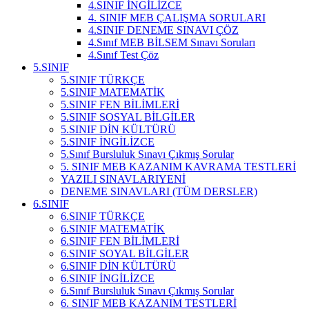
4.SINIF İNGİLİZCE
4. SINIF MEB ÇALIŞMA SORULARI
4.SINIF DENEME SINAVI ÇÖZ
4.Sınıf MEB BİLSEM Sınavı Soruları
4.Sınıf Test Çöz
5.SINIF
5.SINIF TÜRKÇE
5.SINIF MATEMATİK
5.SINIF FEN BİLİMLERİ
5.SINIF SOSYAL BİLGİLER
5.SINIF DİN KÜLTÜRÜ
5.SINIF İNGİLİZCE
5.Sınıf Bursluluk Sınavı Çıkmış Sorular
5. SINIF MEB KAZANIM KAVRAMA TESTLERİ
YAZILI SINAVLARI
YENİ
DENEME SINAVLARI (TÜM DERSLER)
6.SINIF
6.SINIF TÜRKÇE
6.SINIF MATEMATİK
6.SINIF FEN BİLİMLERİ
6.SINIF SOYAL BİLGİLER
6.SINIF DİN KÜLTÜRÜ
6.SINIF İNGİLİZCE
6.Sınıf Bursluluk Sınavı Çıkmış Sorular
6. SINIF MEB KAZANIM TESTLERİ