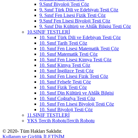
9.Sınıf Biyoloji Testi Çöz
9. Sınıf Türk Dili ve Edebiyatı Testi Çöz
9. Sınıf Fen Lisesi Fizik Testi Çöz
9.Sınıf Fen Lisesi Biyoloji Testi Çöz
9. Sınıf Din Kültürü ve Ahlâk Bilgisi Testi Çöz
10.SINIF TESTLERİ
10. Sınıf Türk Dili ve Edebiyatı Testi Çöz
10. Sınıf Tarih Testi Çöz
10. Sınıf Fen Lisesi Matematik Testi Çöz
10. Sınıf Matematik Testi Çöz
10. Sınıf Fen Lisesi Kimya Testi Çöz
10. Sınıf Kimya Testi Çöz
10. Sınıf İngilizce Testi Çöz
10. Sınıf Fen Lisesi Fizik Testi Çöz
10. Sınıf Felsefe Testi Çöz
10. Sınıf Fizik Testi Çöz
10. Sınıf Din Kültürü ve Ahlâk Bilgisi
10. Sınıf Coğrafya Testi Çöz
10. Sınıf Fen Lisesi Biyoloji Testi Çöz
10. Sınıf Biyoloji Testi Çöz
11.SINIF TESTLERİ
YKS Tercih Robotu
Tercih Robotu
© 2020- Tüm Hakları Saklıdır.
Kullanım ve Gizlilik
İLETİŞİM