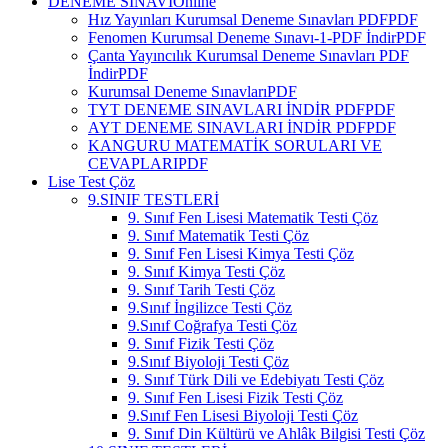
DENEME SINAVI
Online
Hız Yayınları Kurumsal Deneme Sınavları PDF
PDF
Fenomen Kurumsal Deneme Sınavı-1-PDF İndir
PDF
Çanta Yayıncılık Kurumsal Deneme Sınavları PDF
İndir
PDF
Kurumsal Deneme Sınavları
PDF
TYT DENEME SINAVLARI İNDİR PDF
PDF
AYT DENEME SINAVLARI İNDİR PDF
PDF
KANGURU MATEMATİK SORULARI VE
CEVAPLARI
PDF
Lise Test Çöz
9.SINIF TESTLERİ
9. Sınıf Fen Lisesi Matematik Testi Çöz
9. Sınıf Matematik Testi Çöz
9. Sınıf Fen Lisesi Kimya Testi Çöz
9. Sınıf Kimya Testi Çöz
9. Sınıf Tarih Testi Çöz
9.Sınıf İngilizce Testi Çöz
9.Sınıf Coğrafya Testi Çöz
9. Sınıf Fizik Testi Çöz
9.Sınıf Biyoloji Testi Çöz
9. Sınıf Türk Dili ve Edebiyatı Testi Çöz
9. Sınıf Fen Lisesi Fizik Testi Çöz
9.Sınıf Fen Lisesi Biyoloji Testi Çöz
9. Sınıf Din Kültürü ve Ahlâk Bilgisi Testi Çöz