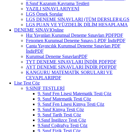
8.Sınıf Kazanım Kavrama Testleri
YAZILI SINAVLARI
YENİ
LGS Örnek Sorular
LGS DENEME SINAVLARI (TÜM DERSLER)
LGS
LGS PUAN VE YÜZDELİK DİLİM HESAPLAMA
DENEME SINAVI
Online
Hız Yayınları Kurumsal Deneme Sınavları PDF
PDF
Fenomen Kurumsal Deneme Sınavı-1-PDF İndir
PDF
Çanta Yayıncılık Kurumsal Deneme Sınavları PDF
İndir
PDF
Kurumsal Deneme Sınavları
PDF
TYT DENEME SINAVLARI İNDİR PDF
PDF
AYT DENEME SINAVLARI İNDİR PDF
PDF
KANGURU MATEMATİK SORULARI VE
CEVAPLARI
PDF
Lise Test Çöz
9.SINIF TESTLERİ
9. Sınıf Fen Lisesi Matematik Testi Çöz
9. Sınıf Matematik Testi Çöz
9. Sınıf Fen Lisesi Kimya Testi Çöz
9. Sınıf Kimya Testi Çöz
9. Sınıf Tarih Testi Çöz
9.Sınıf İngilizce Testi Çöz
9.Sınıf Coğrafya Testi Çöz
9. Sınıf Fizik Testi Çöz