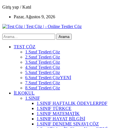
Giriş yap / Katıl
Pazar, Ağustos 9, 2026
Test Çöz | - Online Testler Çöz
TEST ÇÖZ
1.Sınıf Testleri Çöz
2.Sınıf Testleri Çöz
3.Sınıf Testleri Çöz
4.Sınıf Testleri Çöz
5.Sınıf Testleri Çöz
6.Sınıf Testleri Çöz
YENİ
7.Sınıf Testleri Çöz
8.Sınıf Testleri Çöz
İLKOKUL
1.SINIF
1.SINIF HAFTALIK ÖDEVLER
PDF
1.SINIF TÜRKÇE
1.SINIF MATEMATİK
1.SINIF HAYAT BİLGİSİ
1.SINIF DENEME SINAVI ÇÖZ