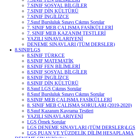
7.SINIF SOSYAL BİLGİLER
7.SINIF DİN KÜLTÜRÜ
7.SINIF İNGİLİZCE
7.Sınıf Bursluluk Sınavı Çıkmış Sorular
7. SINIF MEB ÇALIŞMA FASİKÜLLERİ
7. SINIF MEB KAZANIM TESTLERİ
YAZILI SINAVLARI
YENİ
DENEME SINAVLARI (TÜM DERSLER)
8.SINIF
LGS
8.SINIF TÜRKÇE
8.SINIF MATEMATİK
8.SINIF FEN BİLİMLERİ
8.SINIF SOSYAL BİLGİLER
8.SINIF İNGİLİZCE
8.SINIF DİN KÜLTÜRÜ
8.Sınıf LGS Çıkmış Sorular
8.Sınıf Bursluluk Sınavı Çıkmış Sorular
8.SINIF MEB ÇALIŞMA FASİKÜLLERİ
8. SINIF MEB ÇALIŞMA SORULARI (2019-2020)
8.Sınıf Kazanım Kavrama Testleri
YAZILI SINAVLARI
YENİ
LGS Örnek Sorular
LGS DENEME SINAVLARI (TÜM DERSLER)
LGS
LGS PUAN VE YÜZDELİK DİLİM HESAPLAMA