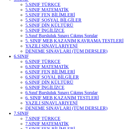
5.SINIF TÜRKÇE
5.SINIF MATEMATİK
5.SINIF FEN BİLİMLERİ
5.SINIF SOSYAL BİLGİLER
5.SINIF DİN KÜLTÜRÜ
5.SINIF İNGİLİZCE
5.Sınıf Bursluluk Sınavı Çıkmış Sorular
5. SINIF MEB KAZANIM KAVRAMA TESTLERİ
YAZILI SINAVLARI
YENİ
DENEME SINAVLARI (TÜM DERSLER)
6.SINIF
6.SINIF TÜRKÇE
6.SINIF MATEMATİK
6.SINIF FEN BİLİMLERİ
6.SINIF SOYAL BİLGİLER
6.SINIF DİN KÜLTÜRÜ
6.SINIF İNGİLİZCE
6.Sınıf Bursluluk Sınavı Çıkmış Sorular
6. SINIF MEB KAZANIM TESTLERİ
YAZILI SINAVLARI
YENİ
DENEME SINAVLARI (TÜM DERSLER)
7.SINIF
7.SINIF TÜRKÇE
7.SINIF MATEMATİK
7.SINIF FEN BİLİMLERİ