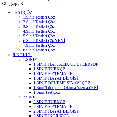
Giriş yap / Katıl
TEST ÇÖZ
1.Sınıf Testleri Çöz
2.Sınıf Testleri Çöz
3.Sınıf Testleri Çöz
4.Sınıf Testleri Çöz
5.Sınıf Testleri Çöz
6.Sınıf Testleri Çöz
YENİ
7.Sınıf Testleri Çöz
8.Sınıf Testleri Çöz
İLKOKUL
1.SINIF
1.SINIF HAFTALIK ÖDEVLER
PDF
1.SINIF TÜRKÇE
1.SINIF MATEMATİK
1.SINIF HAYAT BİLGİSİ
1.SINIF DENEME SINAVI ÇÖZ
1.Sınıf Türkçe İlk Okuma Yazma
YENİ
1.Sınıf Test Çöz
2.SINIF
2.SINIF TÜRKÇE
2.SINIF MATEMATİK
2.SINIF HAYAT BİLGİSİ
2.SINIF İNGİLİZCE