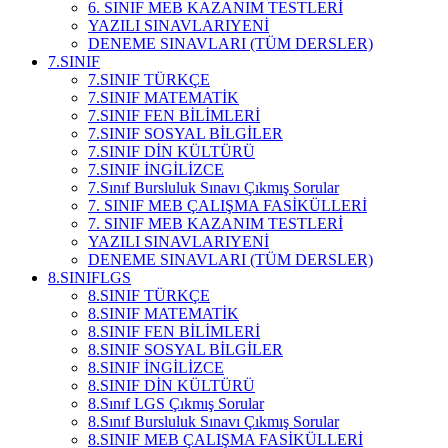
6. SINIF MEB KAZANIM TESTLERİ
YAZILI SINAVLARI
YENİ
DENEME SINAVLARI (TÜM DERSLER)
7.SINIF
7.SINIF TÜRKÇE
7.SINIF MATEMATİK
7.SINIF FEN BİLİMLERİ
7.SINIF SOSYAL BİLGİLER
7.SINIF DİN KÜLTÜRÜ
7.SINIF İNGİLİZCE
7.Sınıf Bursluluk Sınavı Çıkmış Sorular
7. SINIF MEB ÇALIŞMA FASİKÜLLERİ
7. SINIF MEB KAZANIM TESTLERİ
YAZILI SINAVLARI
YENİ
DENEME SINAVLARI (TÜM DERSLER)
8.SINIF
LGS
8.SINIF TÜRKÇE
8.SINIF MATEMATİK
8.SINIF FEN BİLİMLERİ
8.SINIF SOSYAL BİLGİLER
8.SINIF İNGİLİZCE
8.SINIF DİN KÜLTÜRÜ
8.Sınıf LGS Çıkmış Sorular
8.Sınıf Bursluluk Sınavı Çıkmış Sorular
8.SINIF MEB ÇALIŞMA FASİKÜLLERİ