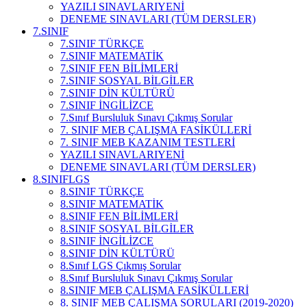
YAZILI SINAVLARI
YENİ
DENEME SINAVLARI (TÜM DERSLER)
7.SINIF
7.SINIF TÜRKÇE
7.SINIF MATEMATİK
7.SINIF FEN BİLİMLERİ
7.SINIF SOSYAL BİLGİLER
7.SINIF DİN KÜLTÜRÜ
7.SINIF İNGİLİZCE
7.Sınıf Bursluluk Sınavı Çıkmış Sorular
7. SINIF MEB ÇALIŞMA FASİKÜLLERİ
7. SINIF MEB KAZANIM TESTLERİ
YAZILI SINAVLARI
YENİ
DENEME SINAVLARI (TÜM DERSLER)
8.SINIF
LGS
8.SINIF TÜRKÇE
8.SINIF MATEMATİK
8.SINIF FEN BİLİMLERİ
8.SINIF SOSYAL BİLGİLER
8.SINIF İNGİLİZCE
8.SINIF DİN KÜLTÜRÜ
8.Sınıf LGS Çıkmış Sorular
8.Sınıf Bursluluk Sınavı Çıkmış Sorular
8.SINIF MEB ÇALIŞMA FASİKÜLLERİ
8. SINIF MEB ÇALIŞMA SORULARI (2019-2020)