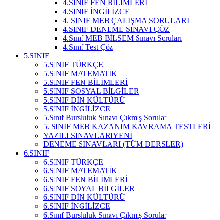
4.SINIF FEN BİLİMLERİ
4.SINIF İNGİLİZCE
4. SINIF MEB ÇALIŞMA SORULARI
4.SINIF DENEME SINAVI ÇÖZ
4.Sınıf MEB BİLSEM Sınavı Soruları
4.Sınıf Test Çöz
5.SINIF
5.SINIF TÜRKÇE
5.SINIF MATEMATİK
5.SINIF FEN BİLİMLERİ
5.SINIF SOSYAL BİLGİLER
5.SINIF DİN KÜLTÜRÜ
5.SINIF İNGİLİZCE
5.Sınıf Bursluluk Sınavı Çıkmış Sorular
5. SINIF MEB KAZANIM KAVRAMA TESTLERİ
YAZILI SINAVLARI
YENİ
DENEME SINAVLARI (TÜM DERSLER)
6.SINIF
6.SINIF TÜRKÇE
6.SINIF MATEMATİK
6.SINIF FEN BİLİMLERİ
6.SINIF SOYAL BİLGİLER
6.SINIF DİN KÜLTÜRÜ
6.SINIF İNGİLİZCE
6.Sınıf Bursluluk Sınavı Çıkmış Sorular