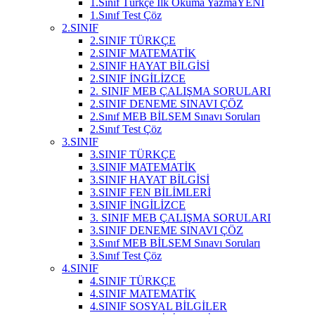
1.Sınıf Türkçe İlk Okuma Yazma
YENİ
1.Sınıf Test Çöz
2.SINIF
2.SINIF TÜRKÇE
2.SINIF MATEMATİK
2.SINIF HAYAT BİLGİSİ
2.SINIF İNGİLİZCE
2. SINIF MEB ÇALIŞMA SORULARI
2.SINIF DENEME SINAVI ÇÖZ
2.Sınıf MEB BİLSEM Sınavı Soruları
2.Sınıf Test Çöz
3.SINIF
3.SINIF TÜRKÇE
3.SINIF MATEMATİK
3.SINIF HAYAT BİLGİSİ
3.SINIF FEN BİLİMLERİ
3.SINIF İNGİLİZCE
3. SINIF MEB ÇALIŞMA SORULARI
3.SINIF DENEME SINAVI ÇÖZ
3.Sınıf MEB BİLSEM Sınavı Soruları
3.Sınıf Test Çöz
4.SINIF
4.SINIF TÜRKÇE
4.SINIF MATEMATİK
4.SINIF SOSYAL BİLGİLER