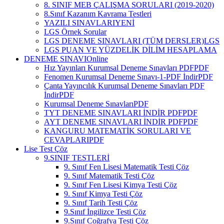
8. SINIF MEB ÇALIŞMA SORULARI (2019-2020)
8.Sınıf Kazanım Kavrama Testleri
YAZILI SINAVLARI
YENİ
LGS Örnek Sorular
LGS DENEME SINAVLARI (TÜM DERSLER)
LGS
LGS PUAN VE YÜZDELİK DİLİM HESAPLAMA
DENEME SINAVI
Online
Hız Yayınları Kurumsal Deneme Sınavları PDF
PDF
Fenomen Kurumsal Deneme Sınavı-1-PDF İndir
PDF
Çanta Yayıncılık Kurumsal Deneme Sınavları PDF
İndir
PDF
Kurumsal Deneme Sınavları
PDF
TYT DENEME SINAVLARI İNDİR PDF
PDF
AYT DENEME SINAVLARI İNDİR PDF
PDF
KANGURU MATEMATİK SORULARI VE
CEVAPLARI
PDF
Lise Test Çöz
9.SINIF TESTLERİ
9. Sınıf Fen Lisesi Matematik Testi Çöz
9. Sınıf Matematik Testi Çöz
9. Sınıf Fen Lisesi Kimya Testi Çöz
9. Sınıf Kimya Testi Çöz
9. Sınıf Tarih Testi Çöz
9.Sınıf İngilizce Testi Çöz
9.Sınıf Coğrafya Testi Çöz