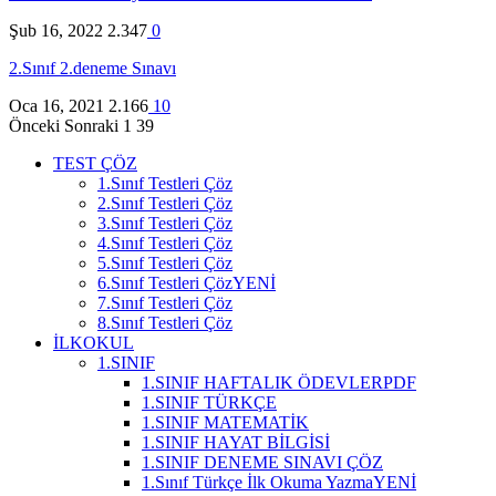
Şub 16, 2022
2.347
0
2.Sınıf 2.deneme Sınavı
Oca 16, 2021
2.166
10
Önceki
Sonraki
1 39
TEST ÇÖZ
1.Sınıf Testleri Çöz
2.Sınıf Testleri Çöz
3.Sınıf Testleri Çöz
4.Sınıf Testleri Çöz
5.Sınıf Testleri Çöz
6.Sınıf Testleri Çöz
YENİ
7.Sınıf Testleri Çöz
8.Sınıf Testleri Çöz
İLKOKUL
1.SINIF
1.SINIF HAFTALIK ÖDEVLER
PDF
1.SINIF TÜRKÇE
1.SINIF MATEMATİK
1.SINIF HAYAT BİLGİSİ
1.SINIF DENEME SINAVI ÇÖZ
1.Sınıf Türkçe İlk Okuma Yazma
YENİ