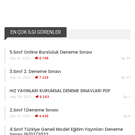
EN ÇOK İLGI GÖRENLER
5.Sınıf Online Bursluluk Deneme Sınavı
Oca 31, 2021
8.798
34
3.Sınıf 2. Deneme Sınavı
Oca 13, 2021
7.219
20
HIZ YAYINLARI KURUMSAL DENEME SINAVLARI PDF
May 29, 2021
6.163
1
2.Sınıf 1.Deneme Sınavı
Oca 10, 2021
4.436
9
4.Sınıf Türkiye Geneli Model Eğitim Yayınları Deneme
Sınavı 19/02/2022