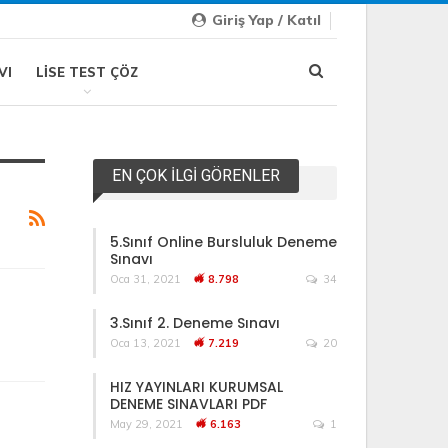
Giriş Yap / Katıl
VI
LISE TEST ÇÖZ
EN ÇOK İLGI GÖRENLER
5.Sınıf Online Bursluluk Deneme
Sınavı
Oca 31, 2021
8.798
34
3.Sınıf 2. Deneme Sınavı
Oca 13, 2021
7.219
20
HIZ YAYINLARI KURUMSAL
DENEME SINAVLARI PDF
May 29, 2021
6.163
1