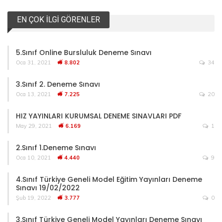
EN ÇOK İLGI GÖRENLER
5.Sınıf Online Bursluluk Deneme Sınavı
Oca 31, 2021
8.802
34
3.Sınıf 2. Deneme Sınavı
Oca 13, 2021
7.225
20
HIZ YAYINLARI KURUMSAL DENEME SINAVLARI PDF
May 29, 2021
6.169
1
2.Sınıf 1.Deneme Sınavı
Oca 10, 2021
4.440
9
4.Sınıf Türkiye Geneli Model Eğitim Yayınları Deneme
Sınavı 19/02/2022
Şub 19, 2022
3.777
0
3.Sınıf Türkiye Geneli Model Yayınları Deneme Sınavı