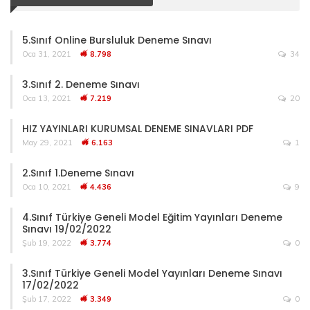
5.Sınıf Online Bursluluk Deneme Sınavı
Oca 31, 2021
8.798
34
3.Sınıf 2. Deneme Sınavı
Oca 13, 2021
7.219
20
HIZ YAYINLARI KURUMSAL DENEME SINAVLARI PDF
May 29, 2021
6.163
1
2.Sınıf 1.Deneme Sınavı
Oca 10, 2021
4.436
9
4.Sınıf Türkiye Geneli Model Eğitim Yayınları Deneme
Sınavı 19/02/2022
Şub 19, 2022
3.774
0
3.Sınıf Türkiye Geneli Model Yayınları Deneme Sınavı
17/02/2022
Şub 17, 2022
3.349
0