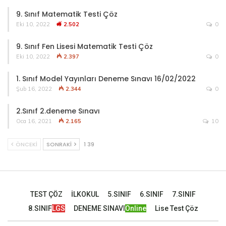
9. Sınıf Matematik Testi Çöz
Eki 10, 2022
2.502
0
9. Sınıf Fen Lisesi Matematik Testi Çöz
Eki 10, 2022
2.397
0
1. Sınıf Model Yayınları Deneme Sınavı 16/02/2022
Şub 16, 2022
2.344
0
2.Sınıf 2.deneme Sınavı
Oca 16, 2021
2.165
10
ÖNCEKI
SONRAKI
1 39
TEST ÇÖZ
İLKOKUL
5.SINIF
6.SINIF
7.SINIF
8.SINIF
LGS
DENEME SINAVI
Online
Lise Test Çöz