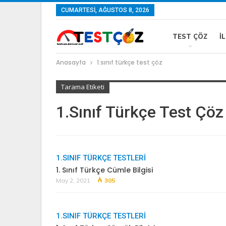
CUMARTESI, AĞUSTOS 8, 2026
TEST ÇÖZ
İ
Anasayfa
1.sınıf türkçe test çöz
Tarama Etiketi
1.sınıf Türkçe Test Çöz
1.SINIF TÜRKÇE TESTLERI
1. Sınıf Türkçe Cümle Bilgisi
May 2, 2021
305
1.SINIF TÜRKÇE TESTLERI