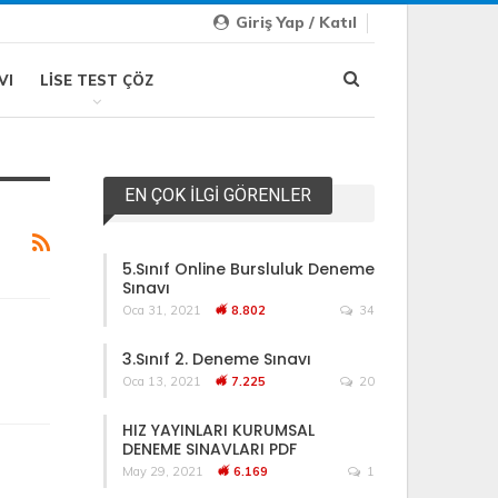
Giriş Yap / Katıl
VI
LISE TEST ÇÖZ
EN ÇOK İLGI GÖRENLER
5.Sınıf Online Bursluluk Deneme
Sınavı
Oca 31, 2021
8.802
34
3.Sınıf 2. Deneme Sınavı
Oca 13, 2021
7.225
20
HIZ YAYINLARI KURUMSAL
DENEME SINAVLARI PDF
May 29, 2021
6.169
1