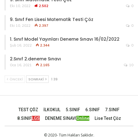
Eki 10, 2022
2.502
0
9. Sınıf Fen Lisesi Matematik Testi Çöz
Eki 10, 2022
2.397
0
1. Sınıf Model Yayınları Deneme Sınavı 16/02/2022
Şub 16, 2022
2.344
0
2.Sınıf 2.deneme Sınavı
Oca 16, 2021
2.165
10
ÖNCEKI
SONRAKI
1 39
TEST ÇÖZ
İLKOKUL
5.SINIF
6.SINIF
7.SINIF
8.SINIF
LGS
DENEME SINAVI
Online
Lise Test Çöz
© 2020- Tüm Hakları Saklıdır.