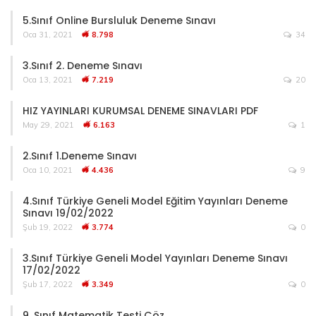
5.Sınıf Online Bursluluk Deneme Sınavı
Oca 31, 2021
8.798
34
3.Sınıf 2. Deneme Sınavı
Oca 13, 2021
7.219
20
HIZ YAYINLARI KURUMSAL DENEME SINAVLARI PDF
May 29, 2021
6.163
1
2.Sınıf 1.Deneme Sınavı
Oca 10, 2021
4.436
9
4.Sınıf Türkiye Geneli Model Eğitim Yayınları Deneme
Sınavı 19/02/2022
Şub 19, 2022
3.774
0
3.Sınıf Türkiye Geneli Model Yayınları Deneme Sınavı
17/02/2022
Şub 17, 2022
3.349
0
9. Sınıf Matematik Testi Çöz