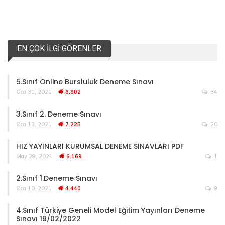
EN ÇOK İLGI GÖRENLER
5.Sınıf Online Bursluluk Deneme Sınavı
Oca 31, 2021
8.802
34
3.Sınıf 2. Deneme Sınavı
Oca 13, 2021
7.225
20
HIZ YAYINLARI KURUMSAL DENEME SINAVLARI PDF
May 29, 2021
6.169
1
2.Sınıf 1.Deneme Sınavı
Oca 10, 2021
4.440
9
4.Sınıf Türkiye Geneli Model Eğitim Yayınları Deneme
Sınavı 19/02/2022