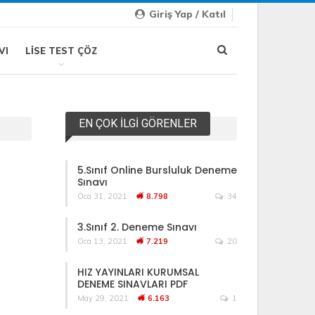
Giriş Yap / Katıl
VI
LISE TEST ÇÖZ
EN ÇOK İLGI GÖRENLER
5.Sınıf Online Bursluluk Deneme
Sınavı
Oca 31, 2021
8.798
34
3.Sınıf 2. Deneme Sınavı
Oca 13, 2021
7.219
20
HIZ YAYINLARI KURUMSAL
DENEME SINAVLARI PDF
May 29, 2021
6.163
1