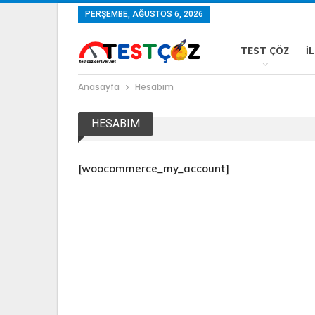
PERŞEMBE, AĞUSTOS 6, 2026
TEST ÇÖZ
İ
Anasayfa
Hesabım
HESABIM
[woocommerce_my_account]